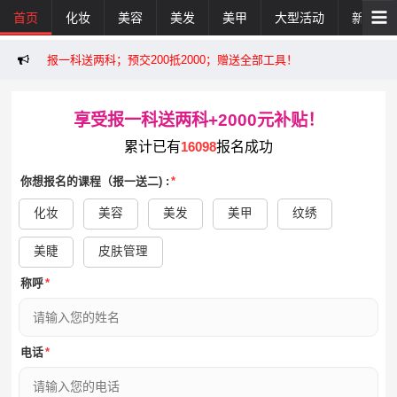
首页
化妆
美容
美发
美甲
大型活动
新闻活
报一科送两科；预交200抵2000；赠送全部工具！
享受报一科送两科+2000元补贴！
累计已有
16098
报名成功
你想报名的课程（报一送二) :
*
化妆
美容
美发
美甲
纹绣
美睫
皮肤管理
称呼
*
电话
*