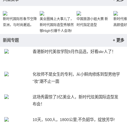
新时代国际形象节空降
美业圈摊上大事儿了，
中国旅游小姐大赛 新
新时代维
亚洲，与时尚邂逅。
新时代国际造型秀够然
时代指定造型
高颜值好
够High引爆千人会场!
新闻专题
+ 更多
香港新时代美妆学院9月作品选，好看skr人了！
化妆师不是女生的专利，从小鲜肉修炼到型男他学
“妆”潮不止一面
这场秀震惊了3亿美业人，新时代炫美国际造型发
布会！
10天，500人，1800公里;不负韶华，绽放芳华!