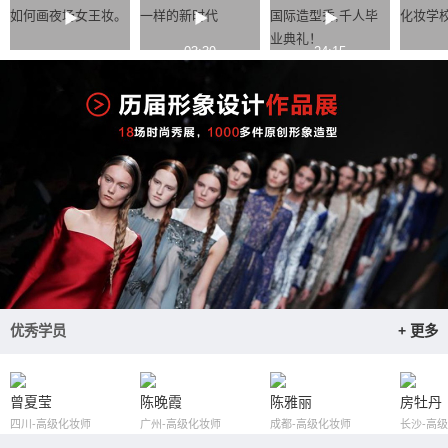
如何画夜场女王妆。
一样的新时代
国际造型秀,千人毕
化妆学
业典礼！
03:39
24:15
优秀学员
+ 更多
曾夏莹
陈晚霞
陈雅丽
房牡丹
四川-高级化妆师
广州-高级化妆师
成都-高级化妆师
长沙-高