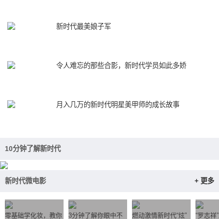
新时代最美娘子军
令人难忘的那些合影，新时代学员如此多娇
月入几万的新时代明星美甲师的成长故事
10分钟了解新时代
新时代微电影
+ 更多
零基础学化妆，教你
3分钟了解你眼中不
燃动激情新时代“炫”
“罗志祥