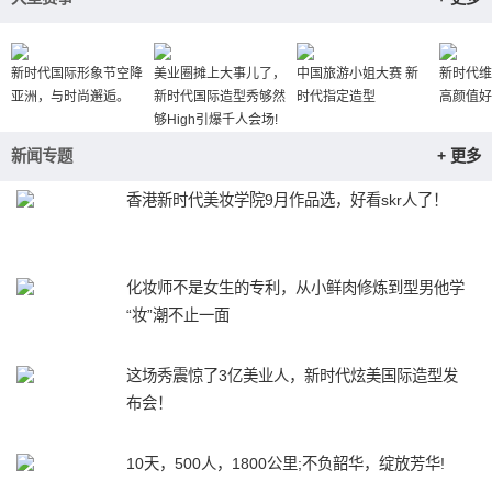
新时代国际形象节空降
美业圈摊上大事儿了，
中国旅游小姐大赛 新
新时代维
亚洲，与时尚邂逅。
新时代国际造型秀够然
时代指定造型
高颜值好
够High引爆千人会场!
新闻专题
+ 更多
香港新时代美妆学院9月作品选，好看skr人了！
化妆师不是女生的专利，从小鲜肉修炼到型男他学
“妆”潮不止一面
这场秀震惊了3亿美业人，新时代炫美国际造型发
布会！
10天，500人，1800公里;不负韶华，绽放芳华!