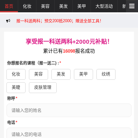
首页
化妆
美容
美发
美甲
大型活动
新闻活
报一科送两科；预交200抵2000；赠送全部工具！
享受报一科送两科+2000元补贴！
累计已有
16098
报名成功
你想报名的课程（报一送二) :
*
化妆
美容
美发
美甲
纹绣
美睫
皮肤管理
称呼
*
电话
*