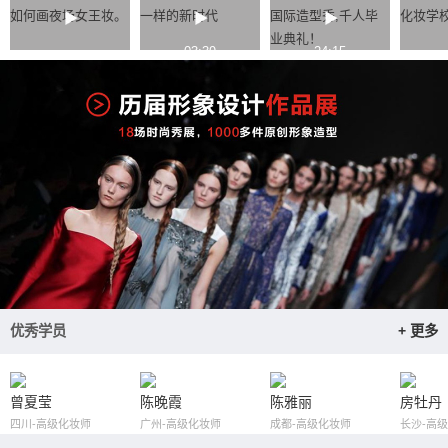
如何画夜场女王妆。
一样的新时代
国际造型秀,千人毕
化妆学
业典礼！
03:39
24:15
优秀学员
+ 更多
曾夏莹
陈晚霞
陈雅丽
房牡丹
四川-高级化妆师
广州-高级化妆师
成都-高级化妆师
长沙-高