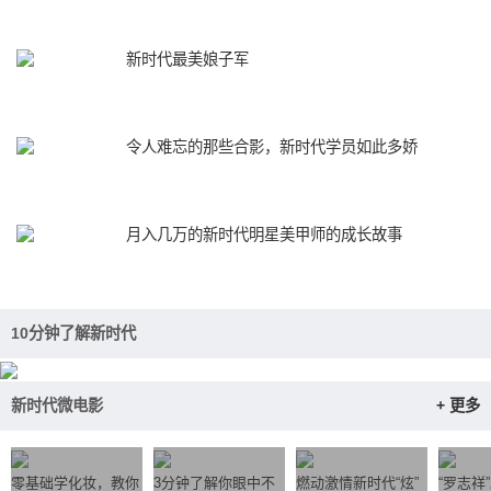
新时代最美娘子军
令人难忘的那些合影，新时代学员如此多娇
月入几万的新时代明星美甲师的成长故事
10分钟了解新时代
新时代微电影
+ 更多
零基础学化妆，教你
3分钟了解你眼中不
燃动激情新时代“炫”
“罗志祥