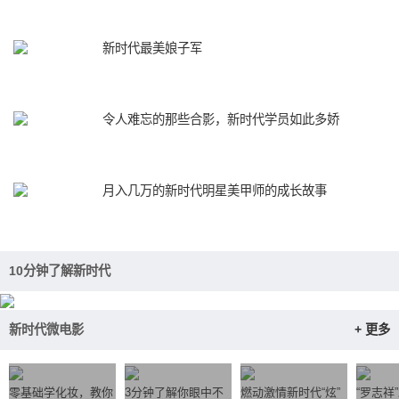
新时代最美娘子军
令人难忘的那些合影，新时代学员如此多娇
月入几万的新时代明星美甲师的成长故事
10分钟了解新时代
新时代微电影
+ 更多
零基础学化妆，教你
3分钟了解你眼中不
燃动激情新时代“炫”
“罗志祥