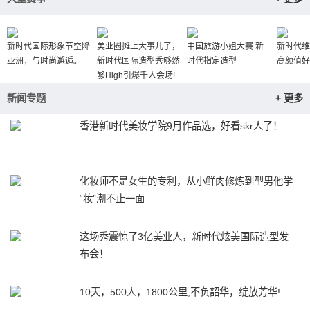
新时代国际形象节空降
美业圈摊上大事儿了，
中国旅游小姐大赛 新
新时代维
亚洲，与时尚邂逅。
新时代国际造型秀够然
时代指定造型
高颜值好
够High引爆千人会场!
新闻专题
+ 更多
香港新时代美妆学院9月作品选，好看skr人了！
化妆师不是女生的专利，从小鲜肉修炼到型男他学
“妆”潮不止一面
这场秀震惊了3亿美业人，新时代炫美国际造型发
布会！
10天，500人，1800公里;不负韶华，绽放芳华!