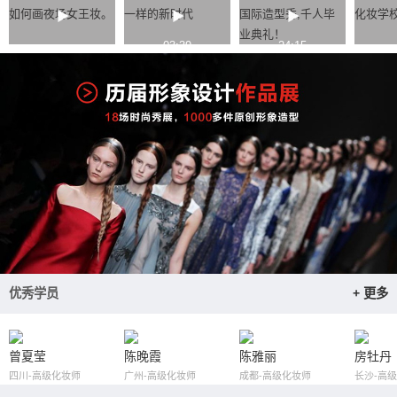
如何画夜场女王妆。
一样的新时代
国际造型秀,千人毕
化妆学
业典礼！
03:39
24:15
优秀学员
+ 更多
曾夏莹
陈晚霞
陈雅丽
房牡丹
四川-高级化妆师
广州-高级化妆师
成都-高级化妆师
长沙-高