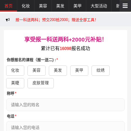
首页
化妆
美容
美发
美甲
大型活动
新闻活
报一科送两科；预交200抵2000；赠送全部工具！
享受报一科送两科+2000元补贴！
累计已有
16098
报名成功
你想报名的课程（报一送二) :
*
化妆
美容
美发
美甲
纹绣
美睫
皮肤管理
称呼
*
电话
*