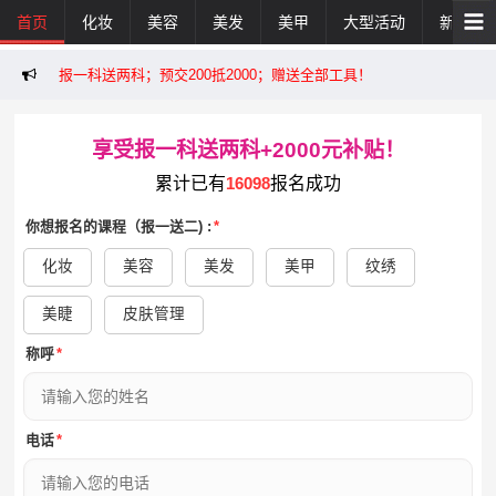
首页
化妆
美容
美发
美甲
大型活动
新闻活
报一科送两科；预交200抵2000；赠送全部工具！
享受报一科送两科+2000元补贴！
累计已有
16098
报名成功
你想报名的课程（报一送二) :
*
化妆
美容
美发
美甲
纹绣
美睫
皮肤管理
称呼
*
电话
*