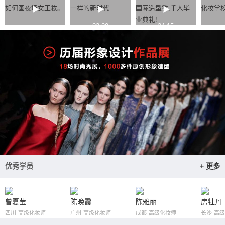
如何画夜场女王妆。
一样的新时代
国际造型秀,千人毕
化妆学
业典礼！
03:39
24:15
优秀学员
+ 更多
曾夏莹
陈晚霞
陈雅丽
房牡丹
四川-高级化妆师
广州-高级化妆师
成都-高级化妆师
长沙-高