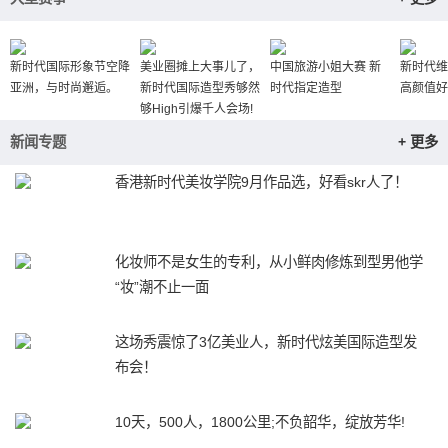
新时代国际形象节空降
美业圈摊上大事儿了，
中国旅游小姐大赛 新
新时代维
亚洲，与时尚邂逅。
新时代国际造型秀够然
时代指定造型
高颜值好
够High引爆千人会场!
新闻专题
+ 更多
香港新时代美妆学院9月作品选，好看skr人了！
化妆师不是女生的专利，从小鲜肉修炼到型男他学
“妆”潮不止一面
这场秀震惊了3亿美业人，新时代炫美国际造型发
布会！
10天，500人，1800公里;不负韶华，绽放芳华!