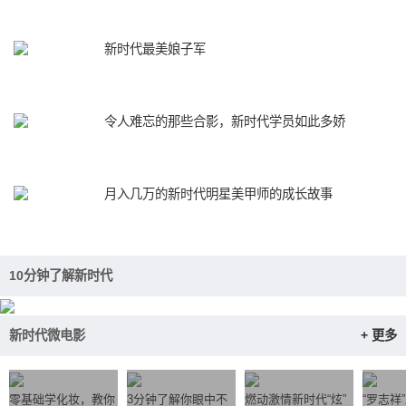
新时代最美娘子军
令人难忘的那些合影，新时代学员如此多娇
月入几万的新时代明星美甲师的成长故事
10分钟了解新时代
新时代微电影
+ 更多
零基础学化妆，教你
3分钟了解你眼中不
燃动激情新时代“炫”
“罗志祥